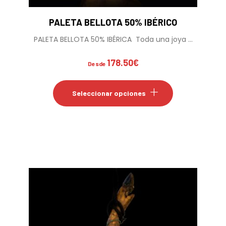
PALETA BELLOTA 50% IBÉRICO
PALETA BELLOTA 50% IBÉRICA Toda una joya ...
178.50
€
Desde
Este
producto
Seleccionar opciones
tiene
múltiples
variantes.
Las
opciones
se
pueden
elegir
en
la