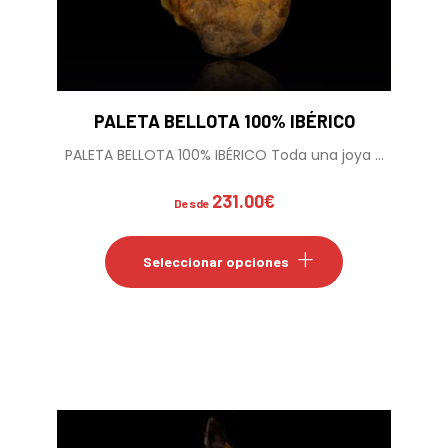
PALETA BELLOTA 100% IBÉRICO
PALETA BELLOTA 100% IBÉRICO Toda una joya ...
231.00
€
Desde
Este
producto
Seleccionar opciones
tiene
múltiples
variantes.
Las
opciones
se
pueden