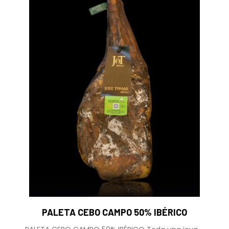
página
de
producto
PALETA CEBO CAMPO 50% IBÉRICO