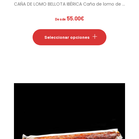
CAÑA DE LOMO BELLOTA IBÉRICA Caña de lomo de ...
55.00
€
Desde
Este
producto
Seleccionar opciones
tiene
múltiples
variantes.
Las
opciones
se
pueden
elegir
en
la
página
de