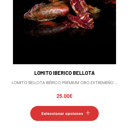
página
de
producto
LOMITO IBERICO BELLOTA
LOMITO BELLOTA IBÉRICO PREMIUM ORO EXTREMEÑO ...
25.00
€
Este
producto
Seleccionar opciones
tiene
múltiples