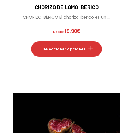
CHORIZO DE LOMO IBERICO
CHORIZO IBÉRICO El chorizo ibérico es un ...
19.90
€
Desde
Este
producto
Seleccionar opciones
tiene
múltiples
variantes.
Las
opciones
se
pueden
elegir
en
la