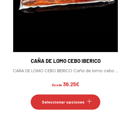
producto
CAÑA DE LOMO CEBO IBERICO
CAÑA DE LOMO CEBO IBERICO Caña de lomo cebo ...
36.25
€
Desde
Este
producto
Seleccionar opciones
tiene
múltiples
variantes.